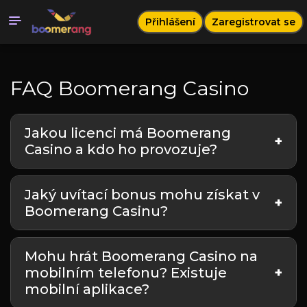
Přihlášení
Zaregistrovat se
FAQ Boomerang Casino
Jakou licenci má Boomerang
Casino a kdo ho provozuje?
Boomerang Casino provozuje společnost
Rabidi N.V. a má licenci Curaçao eGaming, což
Jaký uvítací bonus mohu získat v
zajišťuje základní standardy bezpečnosti a
Boomerang Casinu?
férovosti herního prostředí.
Noví hráči mohou získat 100% bonus k
prvnímu vkladu až do výše 12 500 CZK a k
Mohu hrát Boomerang Casino na
tomu 200 volných zatočení, která jsou
mobilním telefonu? Existuje
připisována v denních dávkách po dobu deseti
mobilní aplikace?
dnů. Minimální vklad pro aktivaci bonusu je