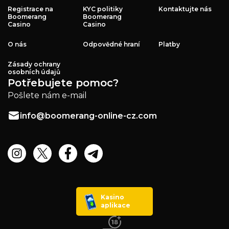
Registrace na
KYC politiky
Kontaktujte nás
Boomerang
Boomerang
Casino
Casino
O nás
Odpovědné hraní
Platby
Zásady ochrany
osobních údajů
Potřebujete pomoc?
Pošlete nám e-mail
info@boomerang-online-cz.com
Kasino
aplikace