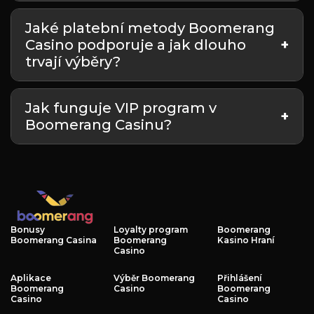
přibližně 500 CZK a požadavky na prosázení se
Ano, webové stránky Boomerang Casina jsou
pohybují v rozmezí 35x až 40x.
plně optimalizovány pro mobilní prohlížeče na
Jaké platební metody Boomerang
systémech iOS i Android. Mobilní aplikace sice
Casino podporuje a jak dlouho
neexistuje, ale mobilní verze webu funguje
trvají výběry?
bezchybně a nabízí stejnou úroveň
zabezpečení a funkcionality jako desktopová
Boomerang Casino podporuje platební karty
varianta.
(Visa/MC), e-peněženky (Skrill/Neteller) a
Jak funguje VIP program v
kryptoměny (Bitcoin, Litecoin, Ethereum).
Boomerang Casinu?
Vklady jsou okamžité. Výběry platebními
kartami trvají 1–3 pracovní dny, e-peněženkami
Boomerang Casino má pětistupňový VIP
do 24 hodin a kryptoměnami okamžitě po
program. Každá úroveň přináší specifické
potvrzení. Rychlost zpracování závisí na
výhody, jako jsou vyšší limity pro výběry, osobní
zvolené metodě a VIP statusu.
manažer účtu a exkluzivní nabídky. Hráči
postupují v žebříčku nahoru sbíráním bodů
hraním her.
Bonusy
Loyalty program
Boomerang
Boomerang Casina
Boomerang
Kasino Hraní
Casino
Aplikace
Výběr Boomerang
Přihlášení
Boomerang
Casino
Boomerang
Casino
Casino